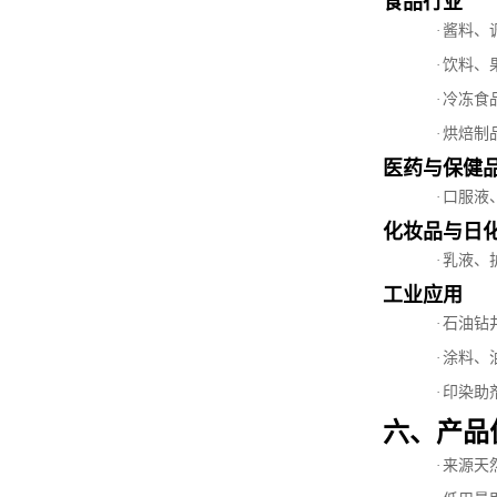
食品行业
·
酱料、
·
饮料、
·
冷冻食
·
烘焙制
医药与保健
·
口服液
化妆品与日
·
乳液、
工业应用
·
石油钻
·
涂料、
·
印染助
六、产品
·
来源天