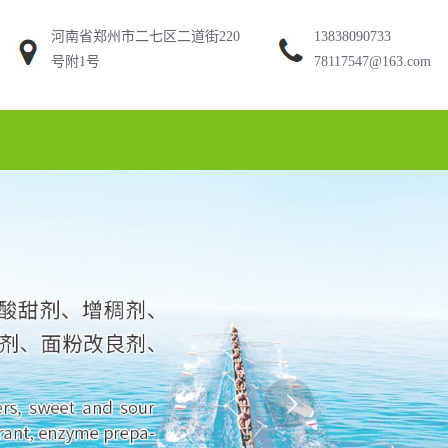
河南省郑州市二七区二道街220
13838090733
号附1号
78117547@163.com