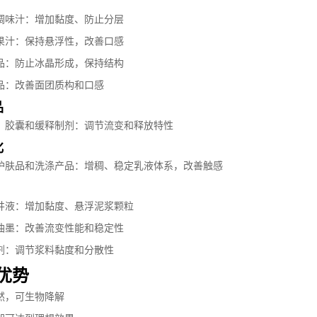
调味汁：增加黏度、防止分层
果汁：保持悬浮性，改善口感
品：防止冰晶形成，保持结构
品：改善面团质构和口感
品
、胶囊和缓释制剂：调节流变和释放特性
化
护肤品和洗涤产品：增稠、稳定乳液体系，改善触感
井液：增加黏度、悬浮泥浆颗粒
油墨：改善流变性能和稳定性
剂：调节浆料黏度和分散性
优势
然，可生物降解