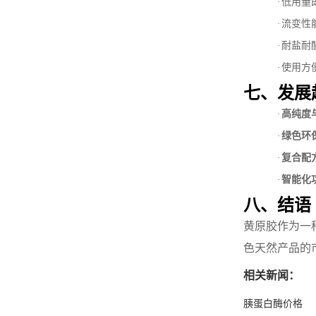
·
低用量
·
流变性
·
耐盐耐
·
使用方
七、发展
·
高纯度
·
绿色环
·
复合配
·
智能化
八、结语
黄原胶作为一
色天然产品的
相关新闻：
胰蛋白酶价格