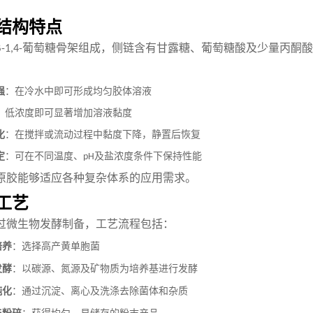
结构特点
葡萄糖骨架组成，侧链含有甘露糖、葡萄糖酸及少量丙酮酸
-1,4-
强
：在冷水中即可形成均匀胶体溶液
：低浓度即可显著增加溶液黏度
化
：在搅拌或流动过程中黏度下降，静置后恢复
定
：可在不同温度、
及盐浓度条件下保持性能
pH
原胶能够适应各种复杂体系的应用需求。
工艺
过微生物发酵制备，工艺流程包括：
培养
：选择高产黄单胞菌
发酵
：以碳源、氮源及矿物质为培养基进行发酵
纯化
：通过沉淀、离心及洗涤去除菌体和杂质