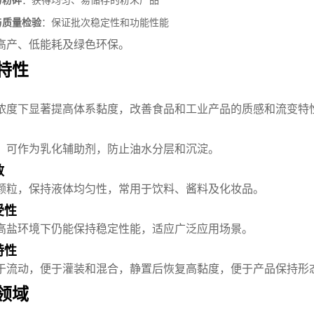
与粉碎
：获得均匀、易储存的粉末产品
与质量检验
：保证批次稳定性和功能性能
高产、低能耗及绿色环保。
特性
浓度下显著提高体系黏度，改善食品和工业产品的质感和流变特
，可作为乳化辅助剂，防止油水分层和沉淀。
散
颗粒，保持液体均匀性，常用于饮料、酱料及化妆品。
受性
高盐环境下仍能保持稳定性能，适应广泛应用场景。
特性
于流动，便于灌装和混合，静置后恢复高黏度，便于产品保持形
领域