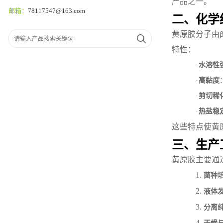
产品之一。
邮箱：
78117547@163.com
二、化学
黄原胶分子由
β
特性：
·
水溶性
·
高黏度
·
剪切稀
·
热盐稳
这些特点使黄
三、生产
黄原胶主要通
1.
菌种
2.
液体
3.
分离
4.