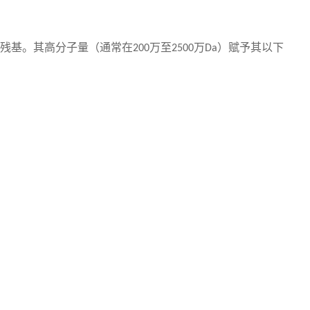
残基。其高分子量（通常在
万至
万
）赋予其以下
200
2500
Da