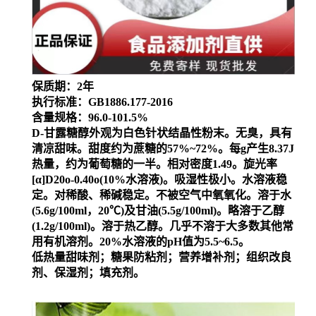
保质期：2年
执行标准：GB1886.177-2016
含量规格：96.0-101.5%
D-甘露糖醇外观为白色针状结晶性粉末。无臭，具有
清凉甜味。甜度约为蔗糖的57%~72%。每g产生8.37J
热量，约为葡萄糖的一半。相对密度1.49。旋光率
[α]D20o-0.40o(10%水溶液)。吸湿性极小。水溶液稳
定。对稀酸、稀碱稳定。不被空气中氧氧化。溶于水
(5.6g/100ml，20℃)及甘油(5.5g/100ml)。略溶于乙醇
(1.2g/100ml)。溶于热乙醇。几乎不溶于大多数其他常
用有机溶剂。20%水溶液的pH值为5.5~6.5。
低热量甜味剂；糖果防粘剂；营养增补剂；组织改良
剂、保湿剂；填充剂。