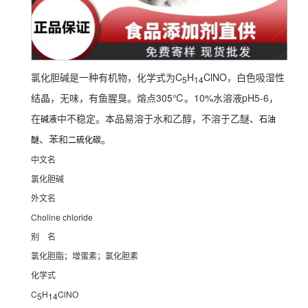
氯化胆碱是一种有机物，化学式为C
H
ClNO，白色吸湿性
5
14
结晶，无味，有鱼腥臭。熔点305℃。10%水溶液pH5-6，
在
中不稳定。本品易溶于水和乙醇，不溶于乙醚、
碱液
石油
、苯和
。
醚
二硫化碳
中文名
氯化胆碱
外文名
Choline chloride
别 名
氯化胆脂；增蛋素；氯化胆素
化学式
C
H
ClNO
5
14