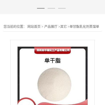
您当前的位置：
网站首页
>
产品展厅
>
其它
>
单甘酯乳化剂蒸馏单
双甘油脂肪酸脂 单甘脂