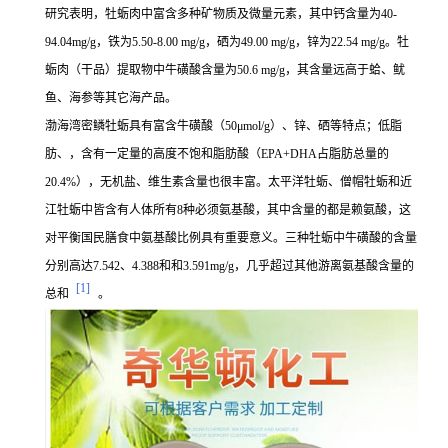
研究表明，牡蛎肉中富含多种矿物质及微量元素，其中钙含量为40-
94.04mg/g，铁为5.50-8.00 mg/g，硒为49.00 mg/g，锌为22.54 mg/g。牡
蛎肉（干品）提取物中牛磺酸含量为50.6 mg/g，其含量远高于蛤、鱿
鱼、海参等其它海产品。
渤海湾密鳞牡蛎具有富含牛磺酸（50μmol/g）、锌、硒等特点；低脂
肪、，含有一定量的高度不饱和脂肪酸（EPA+DHA占脂肪总量的
20.4%），无机盐、维生素含量也很丰富。太平洋牡蛎、僧帽牡蛎和近
江牡蛎中皆含有人体所有8种必须氨基酸，其中含量的都是赖氨酸，这
对平衡国民膳食中氨基酸比例具有重要意义。三种牡蛎中牛磺酸的含量
分别高达7.542、4.388和和3.591mg/g，几乎超过其他游离氨基酸含量的
[1]
总和
。