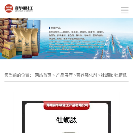
您当前的位置：
网站首页
>
产品展厅
>
营养强化剂
>
牡蛎肽 牡蛎低
聚肽 ＜500Da 牡蛎小分子肽粉 量大优惠