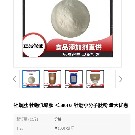
牡蛎肽 牡蛎低聚肽 ＜500Da 牡蛎小分子肽粉 量大优惠
起订量 (公斤)
价格
1-25
￥
1800 /公斤