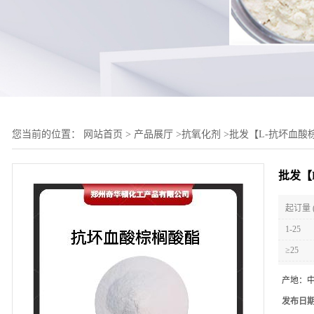
您当前的位置：
网站首页
>
产品展厅
>
抗氧化剂
>
批发【L-抗坏血酸
批发【
起订量 
1-25
≥25
产地：
发布日