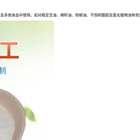
脂及多类食品中使用。如对稳定豆油、棉籽油、棕榈油、不饱和脂肪及氢化植物油有效