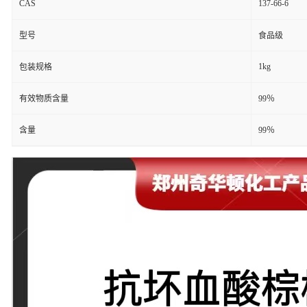
CAS
137-66-6
型号
食品级
1kg
包装规格
有效物质含量
99％
含量
99％