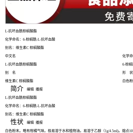
L-抗坏血酰棕榈酸酯
化学命名：6-棕榈酰-L-抗坏血酸
别名：维生素C 棕榈酸酯
中文名
化学命
L-抗坏血酰棕榈酸酯
6-棕
别 名
形 状
维生素C 棕榈酸酯
白色粉
简介
编辑
播报
L-抗坏血酰棕榈酸酯
化学命名：6-棕榈酰-L-抗坏血酸
别名：维生素C 棕榈酸酯
性状
编辑
播报
白色粉末。略有柑橘气味。极易溶于水和植物油。易溶于乙醇（1g/4.5ml)。熔点107