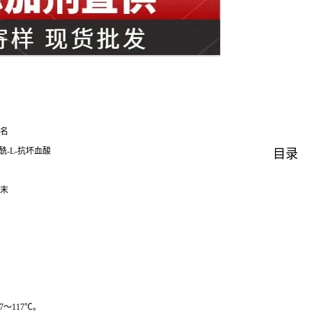
名
榈酰-L-抗坏血酸
目录
末
～117℃。