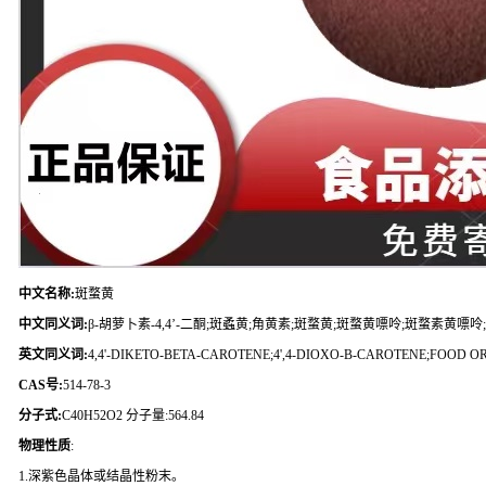
中文名称:
斑蝥黄
中文同义词:
β-胡萝卜素-4,4’-二酮;斑蟊黄;角黄素;斑蝥黄;斑蝥黄嘌呤;斑蝥素黄嘌
英文同义词:
4,4'-DIKETO-BETA-CAROTENE;4',4-DIOXO-B-CAROTENE;FOOD OR
CAS号:
514-78-3
分子式:
C40H52O2 分子量:564.84
物理性质
:
1.深紫色晶体或结晶性粉末。