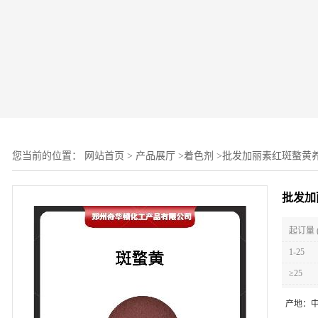
您当前的位置：
网站首页
>
产品展厅
>
着色剂
>
批发加丽素红斑螯黄养
批发加
起订量 
1-25
≥25
产地：