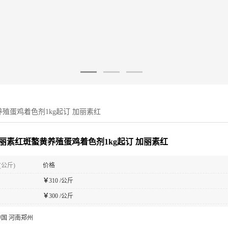
殖蛋鸡着色剂1kg起订 加丽素红
丽素红斑螯黄养殖蛋鸡着色剂1kg起订 加丽素红
(公斤)
价格
￥
310 /公斤
￥
300 /公斤
中国 河南郑州