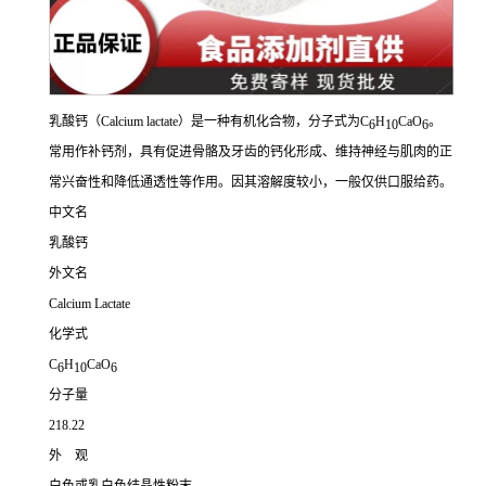
乳酸钙（Calcium lactate）是一种有机化合物，分子式为C
H
CaO
。
6
10
6
常用作补钙剂，具有促进骨骼及牙齿的钙化形成、维持神经与肌肉的正
常兴奋性和降低通透性等作用。因其溶解度较小，一般仅供口服给药。
中文名
乳酸钙
外文名
Calcium Lactate
化学式
C
H
CaO
6
10
6
分子量
218.22
外 观