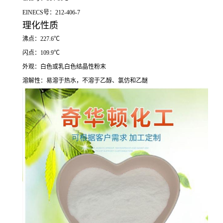
EINECS号：212-406-7
理化性质
沸点：227.6℃
闪点：109.9℃
外观：白色或乳白色结晶性粉末
溶解性：易溶于热水，不溶于乙醇、氯仿和乙醚