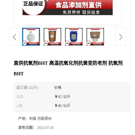
直供抗氧剂BHT 高温抗氧化剂抗黄变防老剂 抗氧剂
BHT
起订量 (公斤)
价格
1-25
￥
42 /公斤
≥25
￥
40 /公斤
产地：
中国 河南郑州
发布日期：
2022-07-05