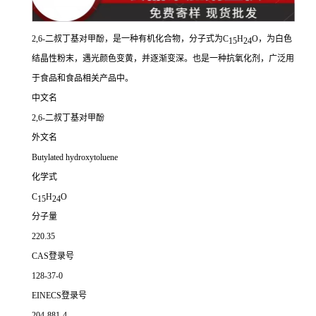
2,6-二叔丁基对甲酚，是一种有机化合物，分子式为C
H
O，为白色
15
24
结晶性粉末，遇光颜色变黄，并逐渐变深。也是一种抗氧化剂，广泛用
于食品和食品相关产品中。
中文名
2,6-二叔丁基对甲酚
外文名
Butylated hydroxytoluene
化学式
C
H
O
15
24
分子量
220.35
CAS登录号
128-37-0
EINECS登录号
204-881-4