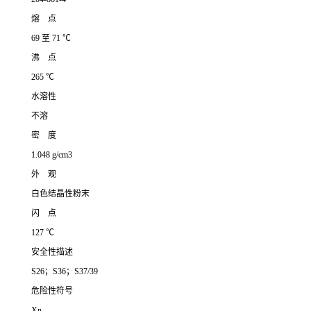
熔 点
69 至 71 ℃
沸 点
265 ℃
水溶性
不溶
密 度
1.048 g/cm3
外 观
白色结晶性粉末
闪 点
127 ℃
安全性描述
S26；S36；S37/39
危险性符号
Xn