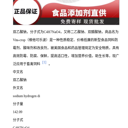
双乙酸钠，分子式为C4H7NaO4，又称二乙酸钠、双醋酸钠，商品名为
Vita-crop（维他可乐波）是一种性质稳定、价格低廉的新型食品饲料防
霉剂、酸味剂和改良剂，被美国食品和药品管理局定为安全物质，具有
高效防霉、防腐、保鲜，提高适口性，增加营养价值，助生长等，现广
[1]
泛应用于畜禽饲料
。
中文名
双乙酸钠
外文名
sodium hydrogen di
分子量
142.09
分子式