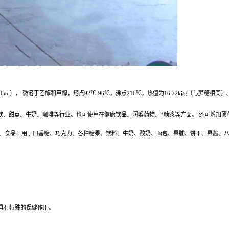
）， 微溶于乙醇和甲醇，熔点92℃-96℃，沸点216℃，热值为16.72kj/g（与蔗糖相同
饮、甜点、牛奶、咖啡等行业。也可使用在健康饮品、润喉药物、*糖浆等方面。 还可增加薄
、食品：用于口香糖、巧克力、各种糖果、饮料、牛奶、酸奶、面包、果脯、饼干、果酱、
具有特殊的保健作用。