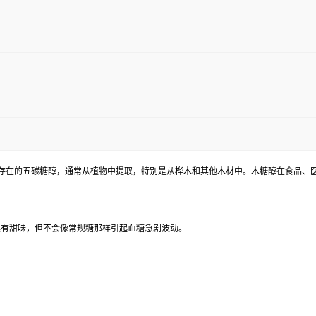
是一种天然存在的五碳糖醇，通常从植物中提取，特别是从桦木和其他木材中。木糖醇在食
具有甜味，但不会像常规糖那样引起血糖急剧波动。