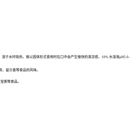
）。溶于水时吸热，故以固体形式食用时在口中会产生愉快的清凉感，10% 水溶液pH5.0-
荷，留兰香等食品的风味。
八宝粥等食品。