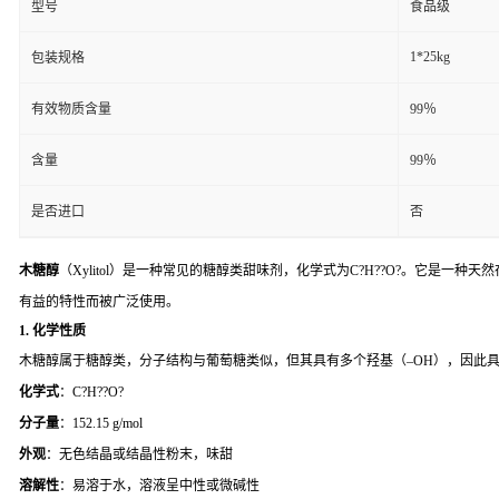
型号
食品级
1*25kg
包装规格
有效物质含量
99％
含量
99％
是否进口
否
木糖醇
（Xylitol）是一种常见的糖醇类甜味剂，化学式为C?H??O?。它
有益的特性而被广泛使用。
1.
化学性质
木糖醇属于糖醇类，分子结构与葡萄糖类似，但其具有多个羟基（–OH），因此
化学式
：C?H??O?
分子量
：152.15 g/mol
外观
：无色结晶或结晶性粉末，味甜
溶解性
：易溶于水，溶液呈中性或微碱性