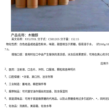
产品名称：木糖醇
英文名称：XYLITOL
分子式：C5H12O5
分子量：152.15
物化性质：白色结晶或结晶性粉末，味甜，甜度相当于蔗糖，极易溶于水，（约160g/100ml
7.0。
增强口感：食用时在口中会产生愉快的清凉感，冰冻后效果更好，可用在爽心的冷
应用于
2
、医药：注射液、口含片、冲剂、口服液、颗粒和各种钙片
3
、口腔保健：*牙膏、漱口剂、洁牙剂等
4
、工业制造：蓄电池、精密铸件等
5
、烟草制品：可代替甘油作烟丝的加香、防冻保湿剂
6
、家庭调味品：可用于家庭做蔗糖的代用品，以防止蔗糖食用过多引起的*、*，同时还
7
、化妆品：洗面乳、美容霜、化妆水等