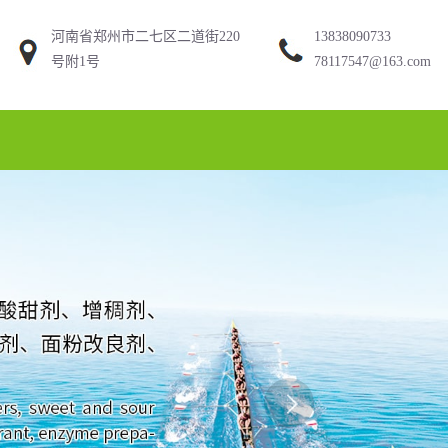
河南省郑州市二七区二道街220
13838090733
号附1号
78117547@163.com