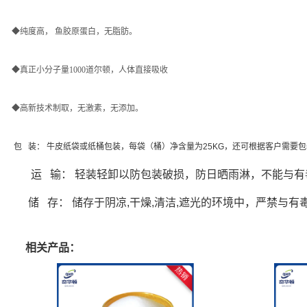
◆纯度高， 鱼胶原蛋白，无脂肪。
◆真正小分子量1000道尔顿，人体直接吸收
◆高新技术制取，无激素，无添加。
包 装： 牛皮纸袋或纸桶包装，每袋（桶）净含量为25KG，还可根据客户需要
运 输： 轻装轻卸以防包装破损，防日晒雨淋，不能与
储 存： 储存于阴凉,干燥,清洁,遮光的环境中，严禁与有
相关产品：