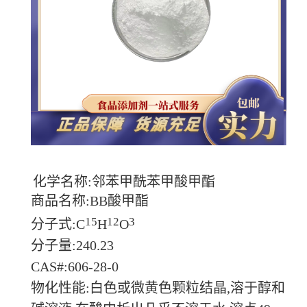
化学名称:邻苯甲酰苯甲酸甲酯
商品名称:BB酸甲酯
15
12
3
分子式:C
H
O
分子量:240.23
CAS#:606-28-0
物化性能:白色或微黄色颗粒结晶,溶于醇和