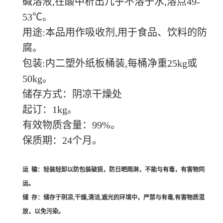
碱溶液,在酸中析出几乎不溶于水,溶点49-
53℃。
用途:本品用作吸收剂,用于食品、饮料的防
腐。
包装:内二塑外纸板桶装,每桶净重25kg或
50kg。
储存方式：阴凉干燥处
起订：1kg。
有效物质含量：99%。
保质期：24个月。
运 输：轻装轻卸以防包装破损，防日晒雨淋，不能与有毒，有害物同
运。
储 存：储存于阴凉,干燥,清洁,遮光的环境中，严禁与有毒,有害物质混
放，以免污染。