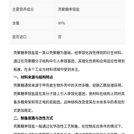
主要营养成分
壳聚糖季铵盐
含量
99％
是否进口
否
壳聚糖季铵盐是一类以壳聚糖为基础，经季铵化改性得到的衍生材料。
通过在壳聚糖分子结构中引入季铵基团，其理化性质和应用适应性得到
拓展，在多个工业与材料领域中受到关注。
一、材料来源与结构特点
壳聚糖通常来源于甲壳类生物外壳中的天然多糖，经脱乙酰处理获得。
壳聚糖季铵盐是在其分子链上引入季铵化基团，使材料在结构上同时具
备多糖骨架和带正电的官能团。这种结构改变使其在水体系中的表现形
式更加稳定。
二、制备思路与改性方式
壳聚糖季铵盐一般通过化学改性工艺制备，在控制反应条件的情况下，