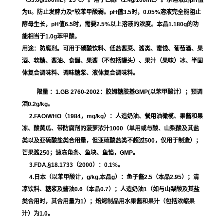
（53.0g/100mL，25℃）。
溶于乙醇（1.4g/100mL）。水溶液的pH值
为8。防止发酵力及*较苯甲酸弱。pH值3.5时，0.05%溶液完全能阻止
酵母生长，pH值6.5时，需要2.5%以上溶液的浓度。本品1.180g的功
能相当于1.0g苯甲酸。
用途：防腐剂。可用于碳酸饮料、低盐酱菜、酱类、蜜饯、葡萄酒、果
酒、软糖、酱油、食醋、果酱（不包括罐头）、果汁（果味）冰、半固
体复合调味料、调味糖浆、液体复合调味料。
限量 ：1.GB 2760-2002：胶姆糖胶基GMP(以苯甲酸计）；预调
酒0.2g/kg。
2.FAO/WHO（1984，mg/kg）：人造奶油、餐用油橄榄、果酱和果
冻、酸黄瓜、带防腐剂的菠萝浓汁1000（单用或与酸、山梨酸及其盐
类以及亚硫酸盐类合用量，但亚硫酸盐类不超过500，仅用于制造）；
芒果酱250；速冻角条、鱼块、鱼馅，GMP。
3.FDA,§18.1733（2000）：0.1%。
4.日本（以苯甲酸计，g/kg,本品g）：鱼子酱2.5（本品2.95）；清
凉饮料、糖浆及酱油0.6（本品0.7）；人造奶油1（如与山梨酸及其盐
类合用时，其合用量为1）；焙烤制品用水果酱和果汁（包括浓缩果
汁）为1.0。