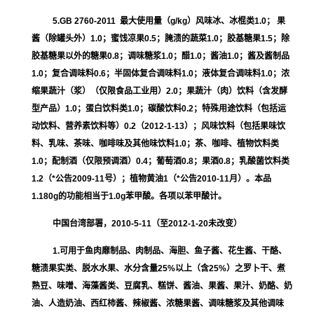
5.GB 2760-2011 最大使用量（g/kg）风味冰、冰棍类1.0； 果
酱（除罐头外）1.0；蜜饯凉果0.5；腌渍的蔬菜1.0；胶基糖果1.5；除
胶基糖果以外的糖果0.8；调味糖浆1.0；醋1.0；酱油1.0；酱及酱制品
1.0；复合调味料0.6；半固体复合调味料1.0；液体复合调味料1.0；浓
缩果蔬汁（浆）（仅限食品工业用）2.0；果蔬汁（肉）饮料（含发酵
型产品）1.0；蛋白饮料类1.0；碳酸饮料0.2；特殊用途饮料（包括运
动饮料、营养素饮料等）0.2（2012-1-13）；风味饮料（包括果味饮
料、乳味、茶味、咖啡味及其他味饮料1.0；茶、咖啡、植物饮料类
1.0；配制酒（仅限预调酒）0.4；葡萄酒0.8；果酒0.8；乳酸菌饮料类
1.2（*公告2009-11号）；植物黄油1（*公告2010-11月）。本品
1.180g的功能相当于1.0g苯甲酸。各项以苯甲酸计。
中国台湾部署，2010-5-11（至2012-1-20未改变）
1.可用于鱼肉靡制品、肉制品、海胆、鱼子酱、花生酱、干酪、
糖渍果实类、脱水水果、水分含量25%以上（含25%）之罗卜干、煮
熟豆、味噌、海藻酱类、豆腐乳、糕饼、酱油、果酱、果汁、奶酪、奶
油、人造奶油、西红柿酱、辣椒酱、浓糖果酱、调味糖浆及其他调味