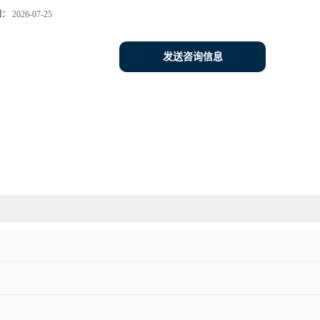
期：
2026-07-25
发送咨询信息