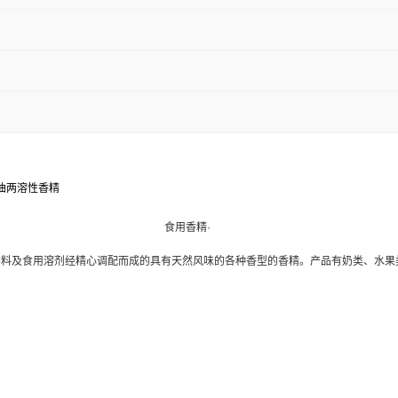
油两溶性香精
食用香精·
香料及食用溶剂经精心调配而成的具有天然风味的各种香型的香精。产品有奶类、水果