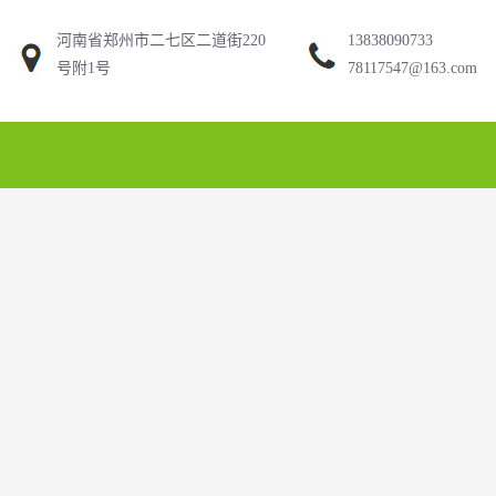
河南省郑州市二七区二道街220
13838090733
号附1号
78117547@163.com