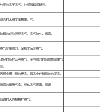
纯正的香芋香气，沙感和糯感明显。
逼真的无锡水蜜桃果汁味。
浓郁的成熟菠萝香气，香气持久、逼真。
香气厚重强烈，呈糖水菠萝香气。
浓郁的新鲜蓝莓香气，带有强烈的偏酸性浆果气
息。
苦涩中带甘甜的橙香，酒香中伴随清淡的花香。
逼真的葡萄气息，整体香气饱满，淳厚
偏甜的天然樱桃样香气。