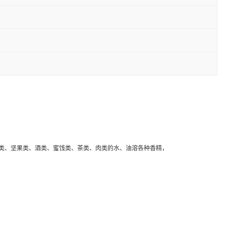
类、坚果类、酒类、蜜饯类、茶类、肉类的水、油溶各种香精，