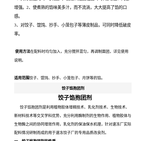
增强。
2、使煮熟的馅味美多汁，而不流淌，大大提高了馅的口
感。
3、对饺子、馄饨、抄手、小笼包子等薄皮制品，可同时降低破皮
率。
使用方法
在配料时均匀加入，充分搅拌混匀，再调制面团，详见使用
说明。
适用范围
饺子、馄饨、抄手、小笼包子、月饼等的馅。
饺子馅抱团剂
饺子馅抱团剂
饺子馅抱团剂是利用植物胶体增稠技术、乳化剂技术、生物技术、
新材料技术等交叉学科优势，充分利用酶制剂的生物作用、植物胶体与
生物酶之间的协同增效作用，乳化剂的保油保水机理，针对速冻厂实际
配料情况研制而成的用于速冻饺子厂的专用品质改良剂。