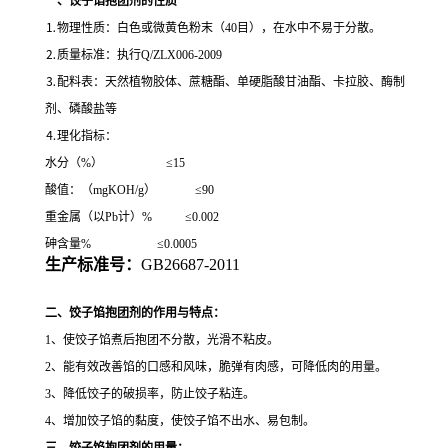
一、饺子馅抱团剂的性质
⒈物理性质：白色或微黄色粉末（40目），在水中不易于分散。
⒉质量标准：执行Q/ZLX006-2009
⒊配料表：天然植物胶体、蔗糖酯、单硬脂酸甘油酯、卡拉胶、酶制
剂、磷酸盐等
⒋理化指标：
水分（%） ≤15
酸值：（mgKOH/g） ≤90
重金属（以Pb计）% ≤0.002
砷含量% ≤0.0005
生产标准号：
GB26687-2011
二、饺子馅抱团剂的作用与特点：
1、使饺子馅煮后抱团不分散，光滑不粘皮。
2、能有效改善馅的口感和风味，脆弹有肉感，可降低肉的用量。
3、降低饺子的破损率，防止饺子粘连。
4、增加饺子馅的黏度，使饺子馅不出水、易包制。