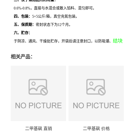
三、饺子馅抱团剂的用量：
0.6%-0.8%，直接与水混合或散入馅料、混匀即可。
四、包装：
5×5公斤/箱，真空充氮包装。
五、保质期：
密封状态下为12个月。
六、贮存：
结块
于阴凉、通风、干燥处贮存，开袋后请注意封口，以防吸潮、
相关产品：
二甲基砜 直销
二甲基砜 价格