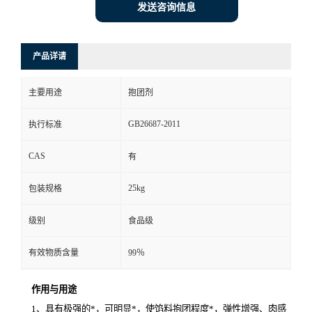
发送咨询信息
产品详请
主要用途
抱团剂
GB26687-2011
执行标准
CAS
有
25kg
包装规格
级别
食品级
有效物质含量
99％
作用与用途
1
、具有极强的*，可明显*，使馅料抱团程度*，弹性增强、肉感