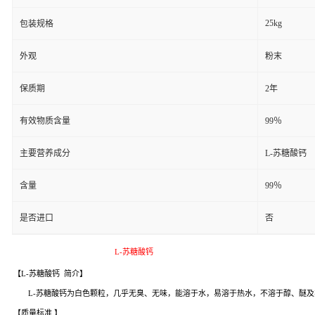
25kg
包装规格
外观
粉末
保质期
2年
有效物质含量
99％
主要营养成分
L-苏糖酸钙
含量
99％
是否进口
否
L-苏糖酸钙
【L-苏糖酸钙 简介】
L-苏糖酸钙为白色颗粒，几乎无臭、无味，能溶于水，易溶于热水，不溶于醇、醚及氯仿。
【质量标准 】