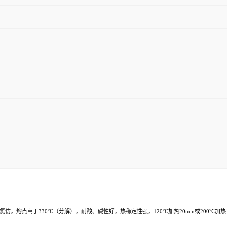
熔点高于330℃（分解），耐酸、碱性好，热稳定性强，120℃加热20min或200℃
加热