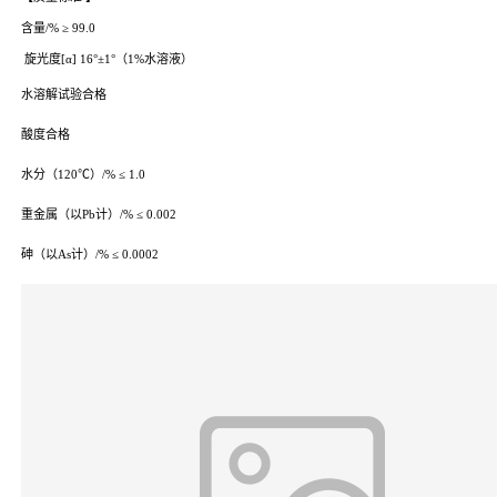
含量/% ≥ 99.0
旋光度[α] 16°±1°（1%水溶液）
水溶解试验合格
酸度合格
水分（120℃）/% ≤ 1.0
重金属（以Pb计）/% ≤ 0.002
砷（以As计）/% ≤ 0.0002