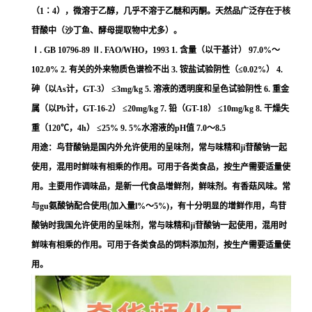
（
1
∶
4
），微溶于乙醇，几乎不溶于乙醚和丙酮。
天然品广泛存在于核
苷酸中（沙丁鱼、酵母提取物中尤多）。
Ⅰ
. GB 10796-89
Ⅱ
. FAO/WHO
，
1993 1.
含量（以干基计）
97.0%
～
102.0% 2.
有关的外来物质
色谱检不出
3.
铵盐试验
阴性（
≤0.02%
）
4.
砷（以
As
计，
GT-3
）
≤3mg/kg 5.
溶液的透明度和呈色试验
阴性
6.
重金
属（以
Pb
计，
GT-16-2
）
≤20mg/kg 7.
铅（
GT-18
）
≤10mg/kg 8.
干燥失
重（
120
℃
，
4h
）
≤25% 9. 5%
水溶液的
pH
值
7.0
～
8.5
用途：鸟苷酸钠是国内外允许使用的呈味剂，常与味精和ji苷酸钠一起
使用，混用时鲜味有相乘的作用。可用于各类食品，按生产需要适量使
用。主要用作调味品，是新一代食品增鲜剂，鲜味剂。有香菇风味。常
与gu氨酸钠配合使用
(
加入量
l%
～
5%)
，有十分明显的增鲜作用，鸟苷
酸钠时我国允许使用的呈味剂，常与味精和ji苷酸钠一起使用，混用时
鲜味有相乘的作用。可用于各类食品的饲料添加剂，按生产需要适量使
用。