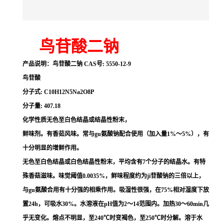
鸟苷酸二钠
产品说明：
鸟苷酸二钠
CAS
号
: 5550-12-9
鸟苷酸
分子式
: C10H12N5Na2O8P
分子量
: 407.18
化学性质
无色至白色结晶或结晶性粉末，
鲜味剂。有香茹风味。常与gu氨酸钠配合使用（加入量
1%
～
5%
），有
十分明显的增鲜作用。
无色至白色结晶或白色结晶性粉末，平均含有
7
个分子的结晶水。有特
殊香菇滋味。味觉阈值
0.0035%
，鲜味程度约为ji苷酸钠的三倍以上，
与gu氨酸合用有十分强的相乘作用。吸湿性很强，在
75%
相对湿度下放
置
24h
，可吸水
30%
。水溶液在
pH
值为
2
～
14
范围内。加热
30
～
60min
几
乎无变化。熔点不明显，至
240
℃
时变褐色，至
250
℃
时分解。溶于水