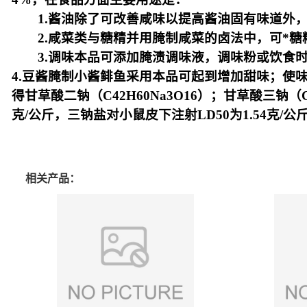
1.酱油除了可改善咸味以提高酱油固有味道外，
2.咸菜类与糖精并用腌制咸菜的卤法中，可*糖
3.调味本品可添加腌渍调味液，调味粉或饮食时
4.豆酱腌制小酱鲱鱼采用本品可起到增加甜味；使
得甘草酸二钠（C42H60Na3O16）；甘草酸三钠（
克/公斤，三钠盐对小鼠皮下注射LD50为1.54克/公
相关产品：