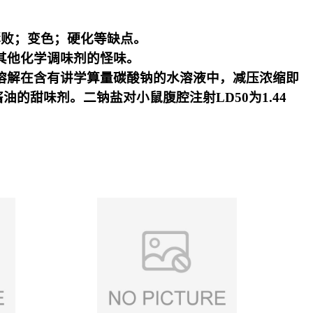
败；变色；硬化等缺点。
其他化学调味剂的怪味。
溶解在含有讲学算量碳酸钠的水溶液中，减压浓缩即
酱油的甜味剂。二钠盐对小鼠腹腔注射LD50为1.44