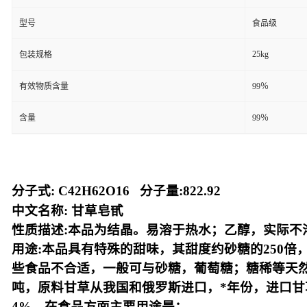
型号
食品级
25kg
包装规格
有效物质含量
99％
含量
99％
分子式: C42H62O16 分子量:822.92
中文名称: 甘草皂甙
性质描述:本品为结晶。易溶于热水；乙醇，实际不
用途:本品具有特殊的甜味，其甜度约砂糖的250倍
些食品不合适，一般可与砂糖，葡萄糖；糖稀等天然
吨，原料甘草从我国和俄罗斯进口，*年份，进口甘草
4%，在食品方面主要用途是：