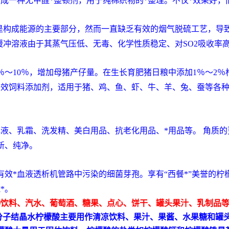
成一种无甲醛*整顿剂，用于纯棉织物的
*整理
。不仅*效果好，
构成能源的主要部分，然而一直缺乏有效的烟气脱硫工艺，导致大气
缓冲溶液由于其蒸气压低、无毒、化学性质稳定、对SO2吸收率
％～10％，增加母猪产仔量。在生长育肥猪日粮中添加1％～2
高效
饲料添加剂
，适用于猪、鸡、鱼、虾、牛、羊、兔、蚕等各
乳液、乳霜、洗发精、美白用品、抗老化用品、
*
用品等。 角质
新、纯净。
有效*血液
透析
机管路中污染的细菌
芽孢
。享有“西餐*”美誉的
*。
种饮料、
汽水
、
葡萄酒
、糖果、点心、饼干、罐头果汁、乳制品
一分子结晶水柠檬酸主要用作清凉饮料、果汁、
果酱
、
水果糖
和罐