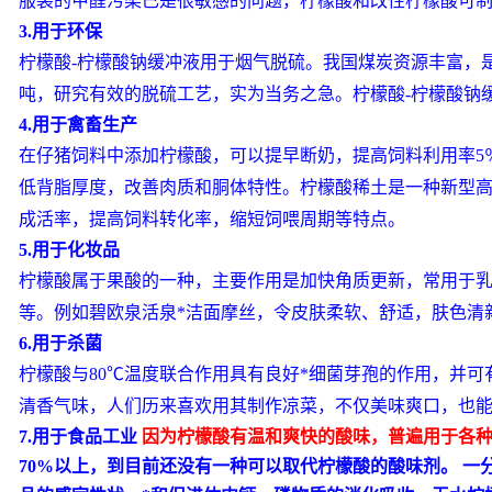
服装的
甲醛
污染已是很敏感的问题，柠檬酸和改性柠檬酸可制
3.用于环保
柠檬酸-
柠檬酸钠
缓冲液用于烟气
脱硫
。我国煤炭资源丰富，是
吨，研究有效的脱硫工艺，实为当务之急。柠檬酸-柠檬酸钠
4.用于禽畜生产
在仔猪饲料中添加柠檬酸，可以提早断奶，提高饲料利用率5
低背脂厚度，改善肉质和胴体特性。柠檬酸稀土是一种新型
成活率，提高饲料转化率，缩短饲喂周期等特点。
5.用于化妆品
柠檬酸属于
果酸
的一种，主要作用是加快
角质
更新，常用于
等。例如
碧欧泉
活泉*洁面摩丝，令皮肤柔软、舒适，肤色清
6.用于杀菌
柠檬酸与80℃温度联合作用具有良好*细菌芽孢的作用，并可
清香气味，人们历来喜欢用其制作凉菜，不仅美味爽口，也能
7.用于食品工业
因为柠檬酸有温和爽快的酸味，普遍用于各
70%以上，到目前还没有一种可以取代柠檬酸的酸味剂。 