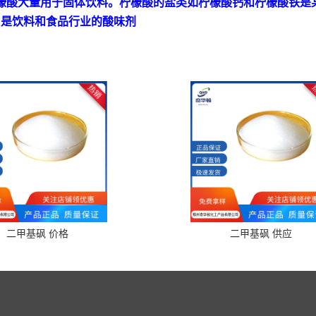
檬酸大量用于
固体饮料
。柠檬酸的盐类如柠檬酸钙和
柠檬酸铁
是
，是饮料和食品行业的酸味剂
二甲基砜 价格
二甲基砜 供应