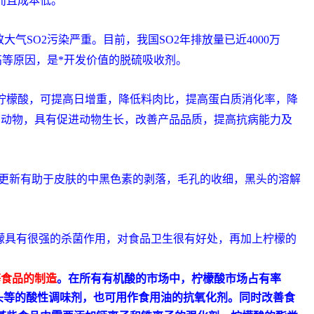
而且成本低。
SO2污染严重。目前，我国SO2年排放量已近4000万
高等原因，是*开发价值的脱硫吸收剂。
％柠檬酸，可提高日增重，降低料肉比，提高蛋白质消化率，降
种动物，具有促进动物生长，改善产品品质，提高抗病能力及
的更新有助于皮肤的中黑色素的剥落，毛孔的收细，黑头的溶解
柠檬具有很强的杀菌作用，对食品卫生很有好处，再加上柠檬的
等食品的制造
。在所有有机酸的市场中，柠檬酸市场占有率
头等的酸性
调味剂
，也可用作食用油的
抗氧化剂
。同时改善食