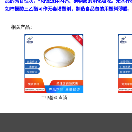
品的感官性状，*和促进体内钙、磷物质的消化吸收。无水柠
如柠檬酸三乙酯可作无毒增塑剂，制造食品包装用塑料薄膜
相关产品：
二甲基砜 直销