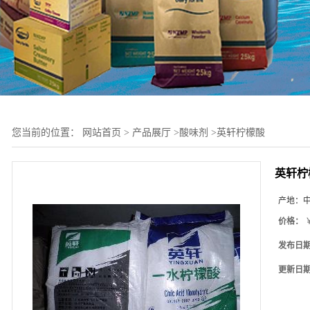
您当前的位置：
网站首页
>
产品展厅
>
酸味剂
>
英轩柠檬酸
英轩柠
产地：
价格：
￥
发布日
更新日