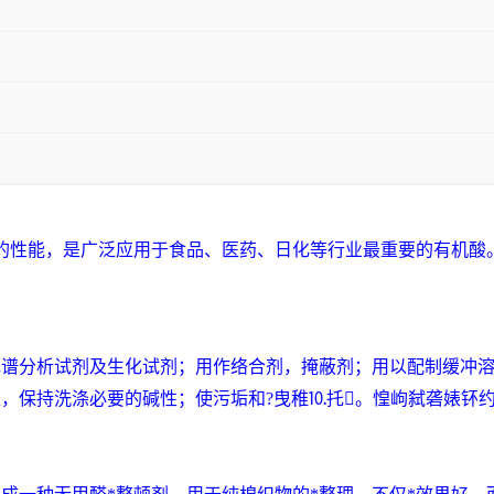
的性能，是广泛应用于食品、医药、日化等行业最重要的有机酸
色谱分析试剂及生化试剂；用作
络合剂
，掩蔽剂；用以配制
缓冲
上，保持洗涤必要的
碱性
；使污垢和?曳稚⒑托。惶岣弑砻婊钚