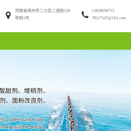
河南省郑州市二七区二道街220
13838090733
号附1号
78117547@163.com