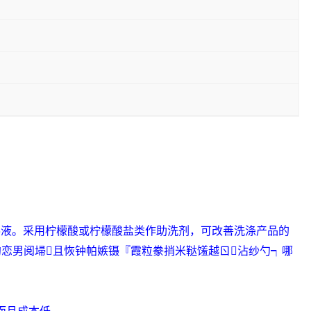
。
溶液
。采用柠檬酸或柠檬酸盐类作助洗剂，可改善洗涤产品的
约恋男阅埽且恢钟帕嫉镊『霞粒豢捎米鞑馐越ㄖ沾纱勺┑哪