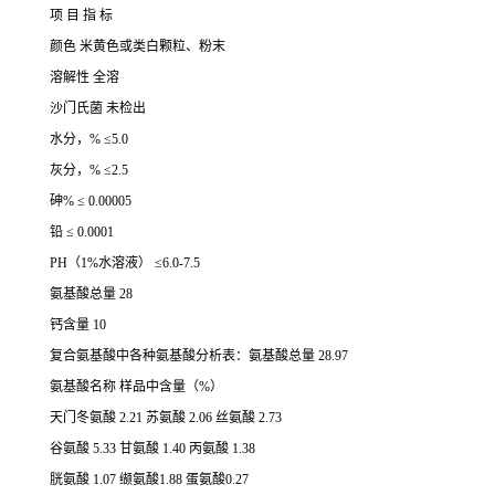
项 目 指 标
颜色 米黄色或类白颗粒、粉末
溶解性 全溶
沙门氏菌 未检出
水分，% ≤5.0
灰分，% ≤2.5
砷% ≤ 0.00005
铅 ≤ 0.0001
PH（1%水溶液） ≤6.0-7.5
氨基酸总量 28
钙含量 10
复合氨基酸中各种氨基酸分析表：氨基酸总量 28.97
氨基酸名称 样品中含量（%）
天门冬氨酸 2.21 苏氨酸 2.06 丝氨酸 2.73
谷氨酸 5.33 甘氨酸 1.40 丙氨酸 1.38
胱氨酸 1.07 缬氨酸1.88 蛋氨酸0.27