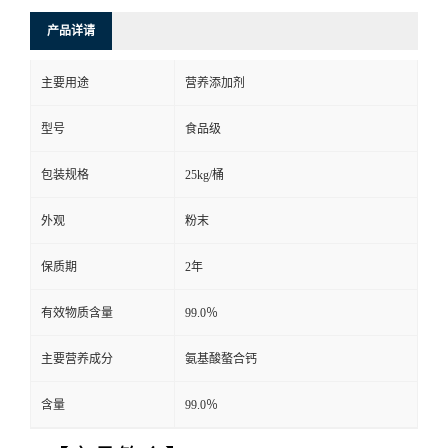
产品详请
主要用途
营养添加剂
型号
食品级
包装规格
25kg/桶
外观
粉末
保质期
2年
有效物质含量
99.0％
主要营养成分
氨基酸螯合钙
含量
99.0％