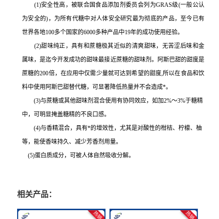
(1)安全性高，被联合国食品添加剂委员会列为GRAS级(一般公认
为安全的)，为所有代糖中对人体安全研究最为彻底的产品，至今已有
世界各地100多个国家的6000多种产品中19年的成功使用经验。
(2)甜味纯正，具有和蔗糖极其近似的清爽甜味，无苦涩后味和金
属味，是迄今开发成功的甜味最接近蔗糖的甜味剂。阿斯巴甜的甜度是
蔗糖的200倍，在应用中仅需少量就可达到希望的甜度,所以在食品和饮
料中使用阿斯巴甜替代糖，可显著降低热量并不会造成*。
(3)与蔗糖或其他甜味剂混合使用有协同效应，如加2%～3%于糖精
中，可明显掩盖糖精的不良口感。
(4)与香精混合，具有*的增效性，尤其是对酸性的柑桔、柠檬、柚
等，能使香味持久、减少芳香剂用量。
(5)蛋白质成分，可被人体自然吸收分解。
相关产品：