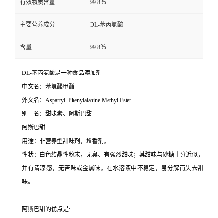
有效物质含量
99.8％
主要营养成分
DL-苯丙氨酸
含量
99.8％
DL-苯丙氨酸是一种食品添加剂·
中文名：苯氨酸甲酯
外文名：Aspartyl Phenylalanine Methyl Ester
别 名：甜味素、阿斯巴甜
阿斯巴甜
用途：非营养型甜味剂，增香剂。
性状：白色结晶性粉末，无臭、有强烈甜味；其甜味与砂糖十分近似，
并有清凉感，无苦味或金属味。在水溶液中不稳定，易分解而失去甜
味。
阿斯巴甜的优点是: