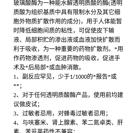
玻璃酸酶为一种能水解透明质酸的酶(透明
质酸为组织基质中具有限制水分及其它细
胞外物质扩散作用的成分
，用于人体能暂
)
时降低细胞间质的粘性，可促使皮下输
液、局部积贮的渗出液或血液加快扩散而
利于吸收，为一种重要的药物扩散剂。*用
作药物渗透剂，促进药物的吸收，促进手
术及*后局部*或血肿消散。
1、副反应罕见，少于
的*报告*或
1/1000
**；
2、对于任何透明质酸酶产品，使用前均建
议做皮试；
3、过敏者忌用，对蜂毒过敏者忌用；
4、与呋塞米、肾上腺素、苯二氮卓类、肝
素、苯妥英药性不兼容；