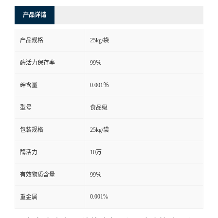
产品详请
产品规格
25kg/袋
酶活力保存率
99％
砷含量
0.001％
型号
食品级
包装规格
25kg/袋
酶活力
10万
有效物质含量
99％
0.001%
重金属