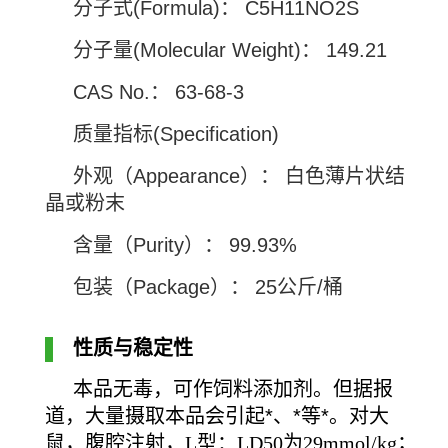
分子式
(Formula)
：
C5H11NO2S
分子量
(Molecular Weight)
：
149.21
CAS No.
：
63-68-3
质量指标
(Specification)
外观（
Appearance
）： 白色薄片状结
晶或粉末
含量（
Purity
）：
99.93%
包装（
Package
）：
25
公斤
/
桶
性质与稳定性
本品无毒，可作饲料添加剂。但据报
道，大量摄取本品会引起*、*等*。对大
鼠，腹腔注射，
L型：LD50为29mmol/kg；