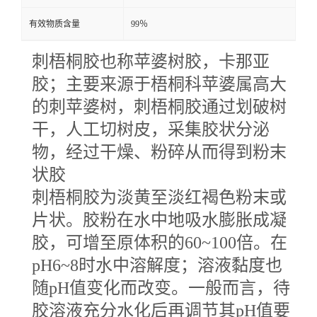
有效物质含量
99％
刺梧桐胶也称苹婆树胶，卡那亚
胶；主要来源于梧桐科苹婆属高大
的刺苹婆树，刺梧桐胶通过划破树
干，人工切树皮，采集胶状分泌
物，经过干燥、粉碎从而得到粉末
状胶
刺梧桐胶为淡黄至淡红褐色粉末或
片状。胶粉在水中地吸水膨胀成凝
胶，可增至原体积的
60~100倍。在
pH6~8时水中溶解度；溶液黏度也
随pH值变化而改变。一般而言，待
胶溶液充分水化后再调节其pH值要