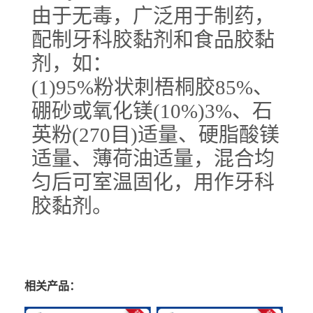
由于无毒，广泛用于制药，
配制牙科胶黏剂和食品胶黏
剂，如：
(1)95%粉状刺梧桐胶85%、
硼砂或氧化镁(10%)3%、石
英粉(270目)适量、硬脂酸镁
适量、薄荷油适量，混合均
匀后可室温固化，用作牙科
胶黏剂。
相关产品：