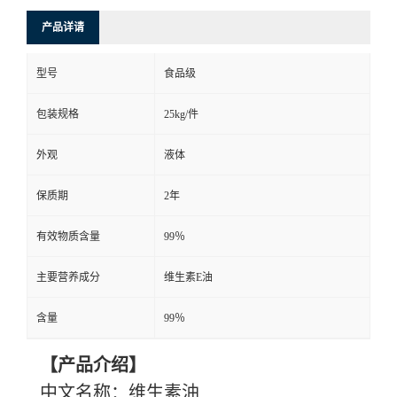
产品详请
型号
食品级
包装规格
25kg/件
外观
液体
保质期
2年
有效物质含量
99％
主要营养成分
维生素E油
含量
99％
【产品介绍】
中文名称：维生
素
油