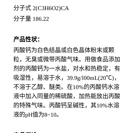
分子式
2(C3H6O2)CA
分子量
186.22
产品性状：
丙酸钙为白色结晶或白色晶体粉末或颗
粒，无臭或微带丙酸气味。用做食品添加
剂的丙酸钙为一水盐，对水和热稳定，有
吸湿性，易溶于水，
39.9g/l00mL(20℃)，
不溶于乙醇、醚类。在10%的丙酸钙水溶
液中加入同量的稀硫酸，加热能放出丙酸
的特殊气味。丙酸钙呈碱性，其10%水溶
液的pH值为8~10。