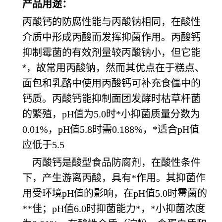
产品用途：
丙酸钙的防腐性能与丙酸钠相同，在酸性
介质中形成丙酸而发挥抑菌作用。丙酸钙
抑制霉菌的有效剂量较丙酸钠小，但它能
*，故常用丙酸钠，然而其优点在于糕点、
面包和乳酪中使用丙酸钙可补充食儡中的
钙质。丙酸钙能抑制面团发酵时枯草杆菌
的繁殖，
pH值为5.0时*小抑菌质量分数为
0.01%，pH值5.8时需0.188%，*适合pH值
应低于5.5
丙酸钙是酸型食品防腐剂，在酸性条件
下，产生游离丙酸，具有*作用。其抑菌作
用受环境pH值的影响，在pH值5.0时霉菌的
**佳；pH值6.0时抑菌能力*，*小抑菌浓度