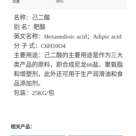
含量
99％
名称：己二酸
别
名：肥酸
英文名称：
Hexanedioic acid；Adipic acid
分
子
式：
C6H10O4
主要用途：己二酸的主要用途是作为三大
类产品的原料，即合成尼龙
66盐、聚氨脂
和增塑剂，此外还可用于生产润滑油和食
品添加剂。
包装：
25KG/包
相关产品：