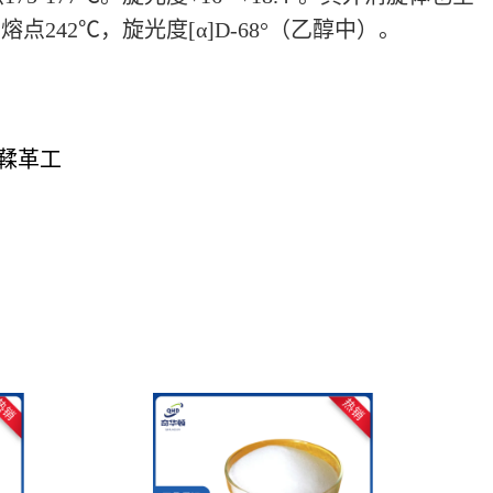
点242℃，旋光度[α]D-68°（乙醇中）。
鞣革工