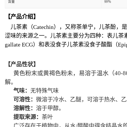
含量
99％
【产品介绍】
儿茶素（Catechin），又称茶单宁，儿茶酚
涩味的来源之一。儿茶素主要分为四种：表儿茶素（Epicat
gallate ECG）和表没食子儿茶素没食子酸酯（Epigalloc
【产品性状】
黄色粉末或黄褐色粉未，易溶于温水（40-80
解。
气味：
无特殊气味
可溶性：
微溶于冷水、乙醚，可溶于热水、乙
溶解性：
溶于甲醇。
提取来源：
茶叶
广泛存在于植物中，从水/醋酸中得含结晶水的针状结晶