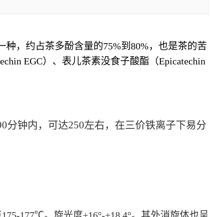
一种，约占茶多酚含量的75%到80%，也是茶的苦
hin EGC）、表儿茶素没食子酸酯（Epicatechin
90分钟内，可达250左右，在三价铁离子下易分
77℃。旋光度+16°-+18.4°。其外消旋体也呈