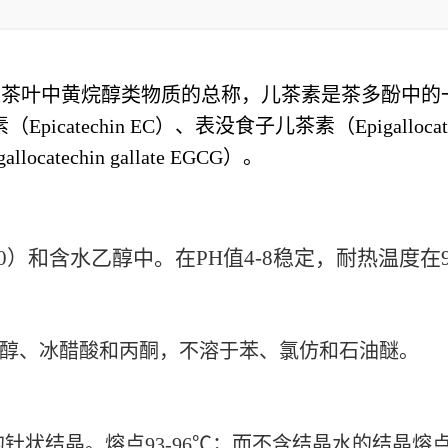
，是茶叶中黄烷醇类物质的总称，儿茶素是茶多酚中的
echin EC）、表没食子儿茶素（Epigallocatec
atechin gallate EGCG）。
）和含水乙醇中。在PH值4-8稳定，耐热温度在
醇、冰醋酸和丙酮，不溶于苯、氯仿和石油醚。
。熔点93-96℃；而不含结晶水的结晶熔点175-1