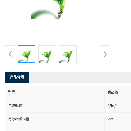
产品详请
型号
食品级
包装规格
25kg/件
有效物质含量
99％