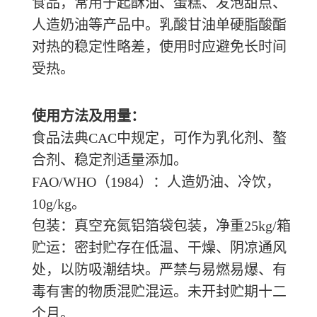
食品，常用于起酥油、蛋糕、发泡甜点、
人造奶油等产品中。乳酸甘油单硬脂酸酯
对热的稳定性略差，使用时应避免长时间
受热。
使用方法及用量：
食品法典
CAC中规定，可作为乳化剂、螯
合剂、稳定剂适量添加。
FAO/WHO（1984）：人造奶油、冷饮，
10g/kg。
包装：真空充氮铝箔袋包装，净重
25kg/箱
贮运：密封贮存在低温、干燥、阴凉通风
处，以防吸潮结块。严禁与易燃易爆、有
毒有害的物质混贮混运。未开封贮期十二
个月。