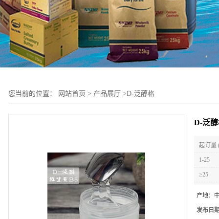
您当前的位置：
网站首页
>
产品展厅
>
D-泛醇格
D-泛
起订量 
1-25
≥25
产地：
发布日