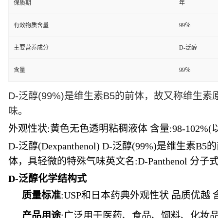
保质期
年
有效物质含量
99％
主要营养成分
D-泛醇
含量
99％
D-
泛醇
(99%)
是维生素
B5
的前体，故又称维生素
味。
外观性状
:黄色无色透明粘稠液体 含量:98-102%(
D-泛醇(Dexpanthenol) D-泛醇(99%
体，具轻微的特殊气味英文名:D-Panthenol 分子式:C
D-泛醇化学结构式
质量标准
:USP和日本药典外观性状 品质优越 含量
产品用途
:广泛用于医药、食品、饲料、化妆