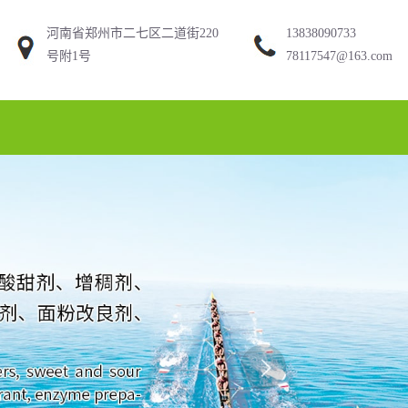
河南省郑州市二七区二道街220
13838090733
号附1号
78117547@163.com