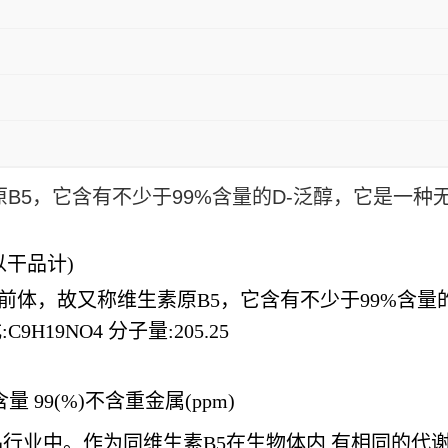
原
B5
，它含有不少于
99%
含量的
D-
泛醇，它是一种
以干品计)
)是维生素B5的前体，故又称维生素原B5，它含有不少于9
9H19NO4 分子量:205.25
 99(%)不含重金属(ppm)
品行业中。作为同维生素B5在生物体内 有相同的代