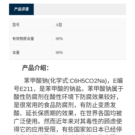
产品详请
型号
A型
有效物质含量
99％
含量
99％
产品介绍：
苯甲酸钠
(
化学式
:C6H5CO2Na)
，
E
编
号
E211
，是苯甲酸的钠盐。苯甲酸钠属于
酸性防腐剂在酸性环境下防腐效果较好，
是很常用的食品防腐剂，有防止变质发
酸、延长保质期的效果，在世界各国均被
广泛使用。然而近年来对其毒性的顾虑使
得它的应用受限，有些国家如日本已经停