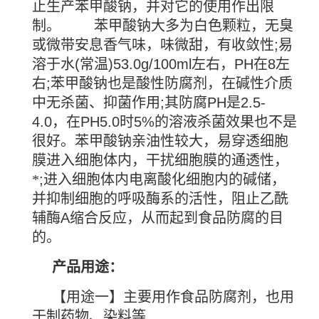
止生产苯甲酸钠，并对它的使用作出限
制。
苯甲酸钠大多为白色颗粒，无臭
或微带安息香气味，味微甜，有收敛性
;
易
溶于水
(
常温
)53.0g/100ml
左右，
PH
在
8
左
右
;
苯甲酸钠也是酸性防腐剂，在碱性介质
中无杀菌、抑菌作用
;
其防腐
PH
是
2.5-
4.0
，在
PH5.0
时
5%
的溶液杀菌效果也不是
很好。苯甲酸钠亲油性较大，易穿透细胞
膜进入细胞体内，干扰细胞膜的通透性，
*
;
进入细胞体内电离酸化细胞内的碱储，
并抑制细胞的呼吸酶系的活性，阻止乙酰
辅酶
A
缩合反应，从而起到食品防腐的目
的。
产品用途：
【用途一】主要用作食品防腐剂，也用
于制药物、染料等