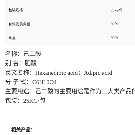
包装规格
25kg/件
有效物质含量
99％
含量
99％
名称：己二酸
别
名：肥酸
英文名称：
Hexanedioic acid；Adipic acid
分
子
式：
C6H10O4
主要用途：己二酸的主要用途是作为三大类产品
包装：
25KG/包
相关产品：