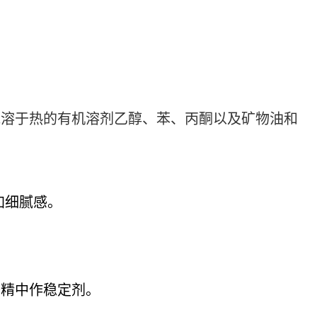
能溶于热的有机溶剂乙醇、苯、丙酮以及矿物油和
加细腻感。
香精中作稳定剂。