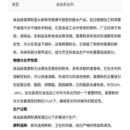
类型
食品乳化剂
食品级蛋黄粉是从新鲜鸡蛋黄中提取的脱水产品，经过精细加工和喷雾
干燥或冷冻干燥技术制成。它是食品工业中常用的原料，广泛应用于烘
焙、调味品、乳制品及即食食品等领域。蛋黄粉具有良好的溶解性和稳
定性，可以在常温下储存，且保质期较长。它保留了新鲜鸡蛋黄的颜
色、风味和部分营养成分，成为烹饪和食品生产中的重要组成部分。
物理与化学性质
食品级蛋黄粉为淡黄色至黄色的粉末，具有浓郁的蛋香味。它在水中的
溶解性较好，可以快速溶解，形成均匀的液态物质。蛋黄粉的主要成分
包括蛋白质、脂肪、卵磷脂、胆固醇等。它的脂肪含量较高，约为50%
–60%，这也是其在食品加工中作为乳化剂的一个重要特性。蛋黄粉的
水分含量通常控制在5%以下，确保其长时间保存的稳定性。
生产过程
食品级蛋黄粉通常通过以下步骤进行生产：
原料选择
：首先选用新鲜、卫生的鸡蛋，经过严格的筛选和清洗。