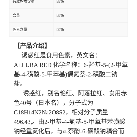
有效物质含量
99％
含量
99％
色素含量
99％
【产品介绍】
诱惑红是食用色素，英文名：
ALLURA RED 化学名称：6-羟基-5-(2-甲氧
基-4-磺酸-5-甲苯基)偶氮萘-2-磺酸二钠
盐。
诱惑红，别名艳红、阿落拉红、食用赤
色40号（日本名），分子式为
C18H14N2Na2O8S2，相对分子质量
496.43,。由2-甲基-4-氨基-5-甲氧基苯磺酸
钠经重氮化后，与α-萘酚-6-磺酸钠耦合而