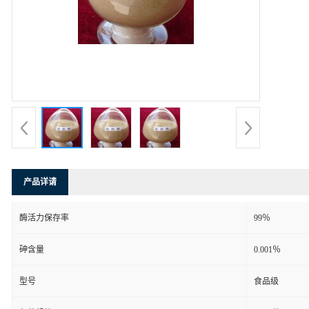
产品详请
酶活力保存率
99％
砷含量
0.001％
型号
食品级