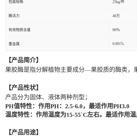
包装规格
25kg/件
酶活力
40万
有效物质含量
99％
0.001%
重金属
【产品简介】
果胶酶是指分解植物主要成分
—果胶质的酶类，
【产品性状】
产品分为固体、液体两种剂型；
PH值特性：作用PH：2.5-6.0，最适作用PH3.0
温度特性：作用温度为
15-55`C左右。最适作用温
【产品用途】