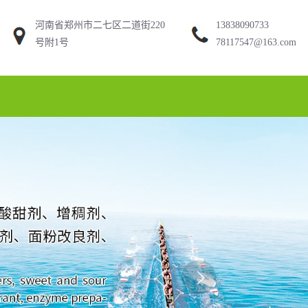
河南省郑州市二七区二道街220
13838090733
号附1号
78117547@163.com