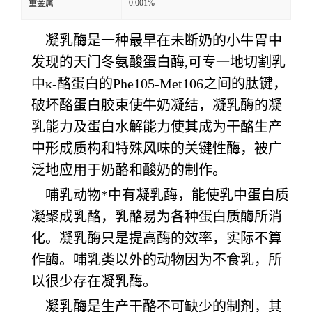
0.001%
重金属
凝乳酶是一种最早在未断奶的小牛胃中
发现的天门冬氨酸蛋白酶,可专一地切割乳
中κ-酪蛋白的Phe105-Met106之间的肽键，
破坏酪蛋白胶束使牛奶凝结，凝乳酶的凝
乳能力及蛋白水解能力使其成为干酪生产
中形成质构和特殊风味的关键性酶，被广
泛地应用于奶酪和酸奶的制作。
哺乳动物*中有凝乳酶，能使乳中蛋白质
凝聚成乳酪，乳酪易为各种蛋白质酶所消
化。凝乳酶只是提高酶的效率，实际不算
作酶。哺乳类以外的动物因为不食乳，所
以很少存在凝乳酶。
凝乳酶是生产干酪不可缺少的制剂，其