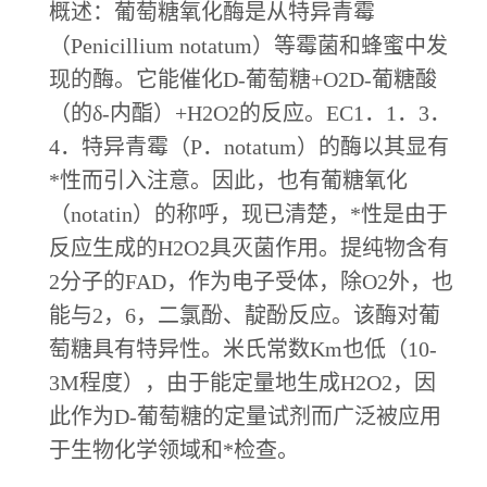
概述：葡萄糖氧化酶是从特异青霉
（
Penicillium notatum）等霉菌和蜂蜜中发
现的酶。它能催化D-葡萄糖+O2D-葡糖酸
（的δ-内酯）+H2O2的反应。EC1．1．3．
4．特异青霉（P．notatum）的酶以其显有
*性而引入注意。因此，也有葡糖氧化
（notatin）的称呼，现已清楚，*性是由于
反应生成的H2O2具灭菌作用。提纯物含有
2分子的FAD，作为电子受体，除O2外，也
能与2，6，二氯酚、靛酚反应。该酶对葡
萄糖具有特异性。米氏常数Km也低（10-
3M程度），由于能定量地生成H2O2，因
此作为D-葡萄糖的定量试剂而广泛被应用
于生物化学领域和*检查。