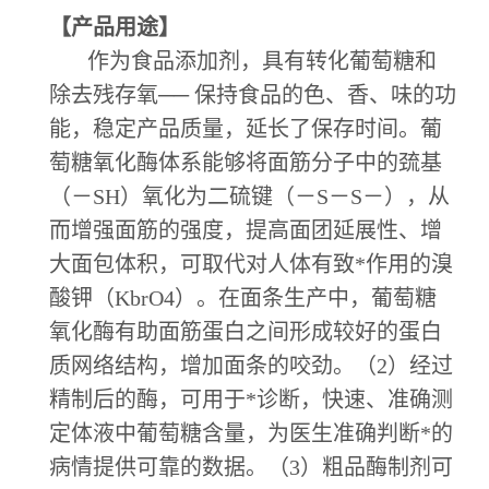
【产品用途】
作为食品添加剂，具有转化葡萄糖和
除去残存氧── 保持食品的色、香、味的功
能，稳定产品质量，延长了保存时间。葡
萄糖氧化酶体系能够将面筋分子中的巯基
（－SH）氧化为二硫键（－S－S－），从
而增强面筋的强度，提高面团延展性、增
大面包体积，可取代对人体有致*作用的溴
酸钾（KbrO4）。在面条生产中，葡萄糖
氧化酶有助面筋蛋白之间形成较好的蛋白
质网络结构，增加面条的咬劲。（2）经过
精制后的酶，可用于*诊断，快速、准确测
定体液中葡萄糖含量，为医生准确判断*的
病情提供可靠的数据。（3）粗品酶制剂可