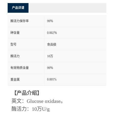
产品详请
酶活力保存率
99％
砷含量
0.002％
型号
食品级
酶活力
10万
有效物质含量
99％
0.001%
重金属
【产品介绍】
英文：
Glucose oxidase。
酶活力：10万U/g