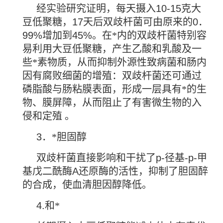
经实验研究证明，每天摄入
10-15
克大
豆低聚糖，
17
天后双歧杆菌可由原来的
0
．
99%
增加到
45%
。在*内的双歧杆菌特别容
易利用大豆低聚糖，产生乙酸和乳酸及一
些*素物质，从而抑制外源性致病菌和肠内
因有腐败细菌的增殖：双歧杆菌还可通过
磷脂酸与肠粘膜表面，形成一层具有*的生
物、膜屏障，从而阻止了有害微生物的入
侵和定殖 。
3
．*胆固醇
双歧杆菌直接影响和干扰了
p-
径基
-p-
甲
基戊二酰酶
A
还原酶的活性，抑制了胆固醉
的合成，使血清胆因醇降低。
4.
和*