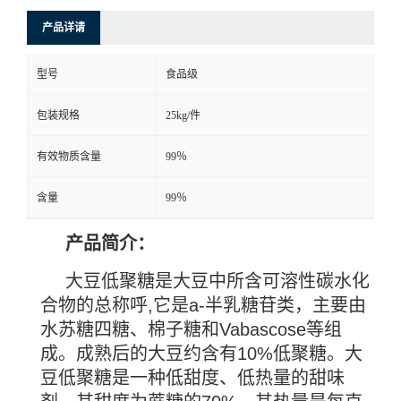
产品详请
型号
食品级
包装规格
25kg/件
有效物质含量
99％
含量
99％
产品简介：
大豆低聚糖是大豆中所含可溶性碳水化
合物的总称呼
,
它是
a-
半乳糖苷类，主要由
水苏糖四糖、棉子糖和
Vabascose
等组
成。成熟后的大豆约含有
10%
低聚糖。大
豆低聚糖是一种低甜度、低热量的甜味