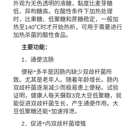
外观为无色透明的液糖，黏度比麦芽糖
低、异构糖高。在酸性条件下加热处理
时，比果糖、低聚糖和蔗糖稳定，一般加
热至
140℃
时才开始热析，可用于需要进行
加热杀菌的酸性食品。
主要功能：
1
．通便洁肠
便秘*多半是因肠内缺少双歧杆菌所
致。尤其是老年人。随着年龄增长。肠内
双歧杆菌逐渐减少而极易患上便秘。试验
证明，健康人每天摄取
3
克大豆低聚糖，就
能促进双歧杆菌生长，产生通便作用。大
豆低聚糖还能*加速排泄。
2
．促进*内双歧杆菌增殖