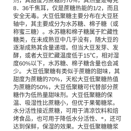
剂，其甜度为蔗糖的
70%
，其热量是每克
8
．
36
千焦耳，仅是蔗糖热能的
1/2
，而且
安全无毒。大豆低聚糖主要分布在大豆胚
轴中，其主要成分为水苏糖、棉子糖（或
称蜜三糖）。水苏糖和棉子糖属于贮藏性
糖类，在未成熟豆中几乎没有，随大豆的
逐渐成熟其含量递增。但当大豆发芽、发
酵，或者大豆贮藏温度低于
15℃
，相对湿
度
60%
以下，水苏糖、棉子糖含量也会减
少。 大豆低聚糖有类似于蔗糖的甜味，其
甜度为蔗糖的
70%
，天松大豆低聚糖热值
为蔗糖的
50%
，大豆低聚糖可代替部分蔗
糖作为低热量甜味剂。大豆低聚糖的保
温、吸湿性比蔗糖小，但优于果葡糖浆。
水分活性接近蔗糖，可用于清凉饮料和焙
烤食品，也可用于降低水分活性、*，还可
达到保鲜，保湿的效果。大豆低聚糖糖浆