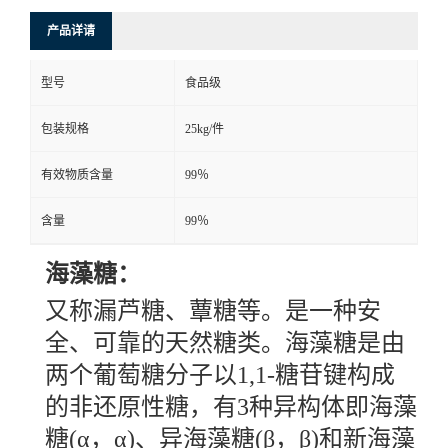
产品详请
型号
食品级
包装规格
25kg/件
有效物质含量
99％
含量
99％
海藻糖：
又称漏芦糖、蕈糖等。是一种安
全、可靠的天然糖类。海藻糖是由
两个葡萄糖分子以
1,1-糖苷键构成
的非还原性糖，有3种异构体即海藻
糖(α，α)、异海藻糖(β，β)和新海藻