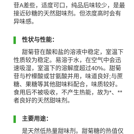
苷
A
差些，适度可口，纯品后味较少，是最
接近砂糖的天然甜味剂。但浓度高时会有
异味感。
性状与性能：
甜菊苷在酸和盐的溶液中稳定，室温下
性质较为稳定。易溶于水，在空气中
会迅
速吸湿，室温下的溶解度超过
40%
。甜菊
苷与柠檬酸或甘氨酸并用，味道良好
;
与蔗
糖、果糖等其他甜味料配合，味质较好。
食用后不被吸收，不产生热能，故为*、**
者良好的天然甜味剂。
主要用途：
是天然低热量甜味剂。甜菊糖的热值仅