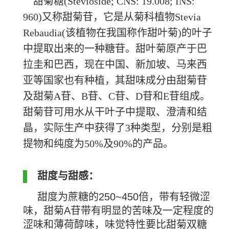
甜菊糖
(Stevioside; CNS: 19.008; INS:
960)又称甜菊苷，它是从菊科植物Stevia
Rebaudia(该植物在我国称作甜叶菊)的叶子
中提取出来的一种糖苷。甜叶菊原产于巴
拉圭和巴西，现在中国、新加坡、马来西
亚等国家也有种植，其甜味成分由甜菊苷
及甜菊A苷、B苷、C苷、D苷和E苷组成。
甜菊苷可用水从干叶子中提取、澄清和结
晶，实际生产中获得了3种类型，分别是粗
提物和纯度为50%及90%的产品。
甜度与甜感：
甜度为蔗糖的
250~450
倍，带有轻微涩
味，甜菊
A
苷带有明显的苦味及一定程度的
涩味和薄荷醇味，味觉特性要比甜菊双糖