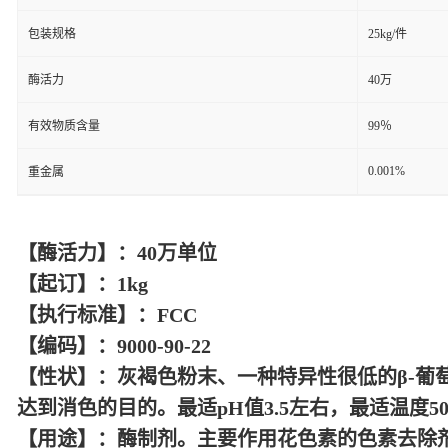
包装规格
25kg/件
酶活力
40万
有效物质含量
99％
0.001%
重金属
【酶活力】：
40万单位
【起订】：
1kg
【执行标准】：
FCC
【编码】：
9000-90-22
【性状】：灰褐色粉末、一种特异性很低的
β-
达到消色的目的。最适pH值3.5左右，最适温度50
【用途】：酶制剂。主要作用花色素的色素去除