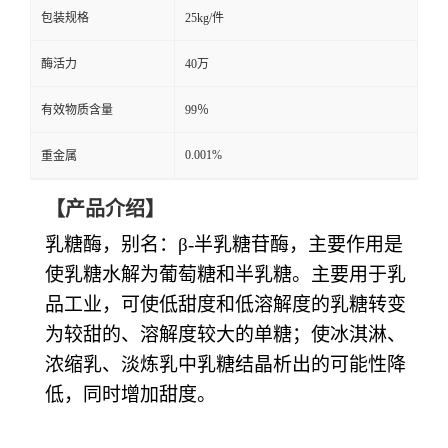
包装规格
25kg/件
酶活力
40万
有效物质含量
99％
0.001%
重金属
【产品介绍】
乳糖酶，别名：
β-半乳糖苷酶，主要作用是
使乳糖水解为葡萄糖和半乳糖。主要用于乳
品工业，可使低甜度和低溶解度的乳糖转变
为较甜的、溶解度较大的单糖；使冰淇淋、
浓缩乳、淡炼乳中乳糖结晶析出的可能性降
低，同时增加甜度。