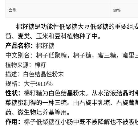
含量
99％
棉籽糖是功能性低聚糖大豆低聚糖的重要组成
萄、麦类、玉米和豆科植物种子中。
产品名称：
棉籽糖
中文别名：棉子低聚糖，棉子糖，蜜三糖，蜜里
植物来源：棉籽
描述：白色结晶性粉末
规格：大于
98.0％
性状：
棉籽糖
为白色结晶粉末。从水溶液结晶时
菜糖蜜制得的一种三糖。由右旋半乳糖、右旋葡萄
药、微生物培养基等用。
作用：
棉子低聚糖
在小肠中既不被降解也不被吸