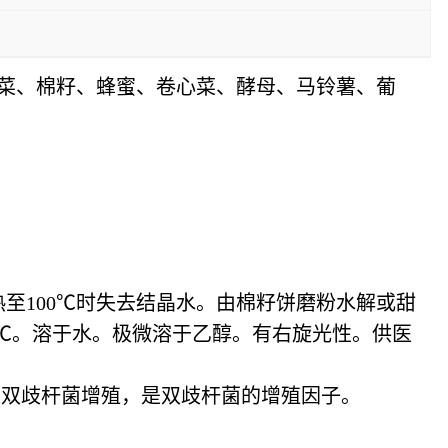
菜、棉籽、蜂蜜、卷心菜、酵母、马铃薯、葡
热至100℃时失去结晶水。由棉籽饼磨粉水解或甜
9℃。溶于水。极微溶于乙醇。有右旋光性。供医
进双歧杆菌增殖，是双歧杆菌的增殖因子。