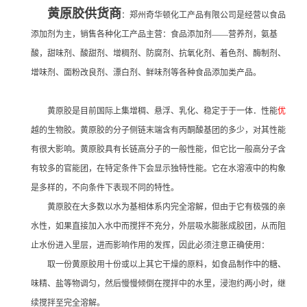
黄原胶供货商
：郑州奇华顿化工产品有限公司是经营以食品
添加剂为主，销售各种化工产品主营：食品添加剂——营养剂，氨基
酸，甜味剂、酸甜剂、增稠剂、防腐剂、抗氧化剂、着色剂、酶制剂、
增味剂、面粉改良剂、漂白剂、鲜味剂等各种食品添加类产品。
黄原胶是目前国际上集增稠、悬浮、乳化、稳定于于一体．性能
优
越的生物胶。黄原胶的分子侧链末端含有丙酮酸基团的多少，对其性能
有很大影响。黄原胶具有长链高分子的一般性能，但它比一般高分子含
有较多的官能团，在特定条件下会显示独特性能。它在水溶液中的构象
是多样的，不向条件下表现不同的特性。
黄原胶在大多数以水为基相体系内完全溶解，但由于它有极强的亲
水性，如果直接加入水中而搅拌不充分，外层吸水膨胀成胶团，从而阻
止水份进入里层，进而影响作用的发挥，因此必须注意正确使用：
取一份黄原胶用十份或以上其它干燥的原料，如食品制作中的糖、
味精、盐等物调匀，然后慢慢倾倒在搅拌中的水里，浸泡约两小时，继
续搅拌至完全溶解。