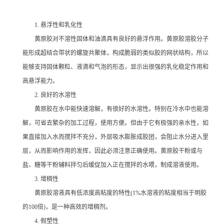
1. 悬浮性和乳化性
黄原胶对不溶性固体和油滴具有良好的悬浮作用。黄原胶溶胶分子
能形成超结合带状的螺旋共聚体，构成脆弱的类似胶的网状结构，所以
能够支持固体颗粒、液滴和气泡的形态，显示出很强的乳化稳定作用和
高悬浮能力。
2. 良好的水溶性
黄原胶在水中能快速溶解，有很好的水溶性。特别在冷水中也能溶
解，可省去繁杂的加工过程，使用方便。但由于它有极强的亲水性，如
果直接加入水而搅拌不充分，外层吸水膨胀成胶团，会阻止水分进入里
层，从而影响作用的发挥，因此必须注意正确使用。黄原胶干粉或与
盐、糖等干粉辅料拌匀后缓促加入正在搅拌的水喂，制成溶液使用。
3. 增稠性
黄原胶溶液具有低浓度高粘度的特性(1%水溶液的粘度相当于明胶
的100倍)，是一种高效的增稠剂。
4. 假塑性