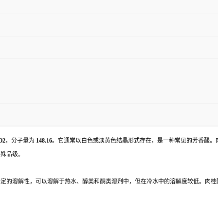
O2
，分子量为
148.16
。它通常以白色或淡黄色结晶形式存在，是一种常见的芳香酸。
特殊品级。
溶解性，可以溶解于热水、醇类和酮类溶剂中，但在冷水中的溶解度较低。肉桂酸的熔点