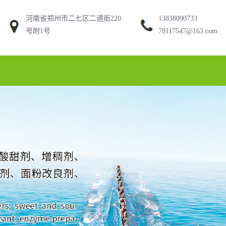
河南省郑州市二七区二道街220
13838090733
号附1号
78117547@163.com