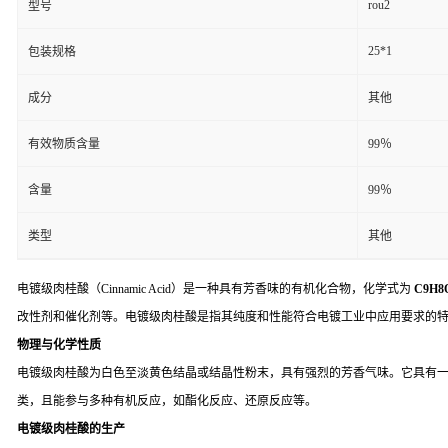
rou2
型号
25*1
包装规格
成分
其他
有效物质含量
99％
含量
99％
类型
其他
电镀级肉桂酸（Cinnamic Acid）是一种具有芳香味的有机化合物，化学式为
C9H8
改性剂和催化剂等。电镀级肉桂酸是指其纯度和性能符合电镀工业中应用要求的
物理与化学性质
电镀级肉桂酸为白色至淡黄色结晶或结晶性粉末，具有强烈的芳香气味。它具有一定的
类，且能参与多种有机反应，如酯化反应、还原反应等。
电镀级肉桂酸的生产