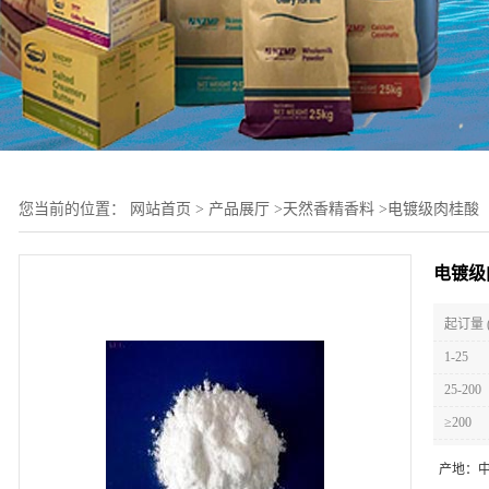
您当前的位置：
网站首页
>
产品展厅
>
天然香精香料
>
电镀级肉桂酸
电镀级
起订量 
1-25
25-200
≥200
产地：