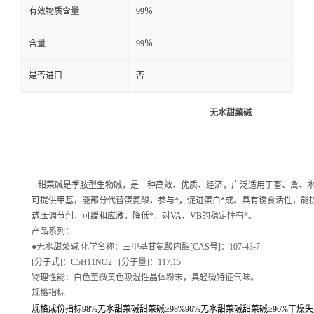
有效物质含量
99％
含量
99％
是否进口
否
无水甜菜碱
甜菜碱是季胺型生物碱，是一种高效、优质、经济，广泛适用于畜、禽、
可提供甲基，能部分代替蛋氨酸，参与*，促进蛋白*成。具有诱食活性，能
透压调节剂，可缓和应激，降低*，对VA
、VB
的稳定性有*。
产品系列：
●
无水甜菜碱 化学名称：三甲基甘氨酸内酯[CAS号]：107-43-7
[分子式]：C5H11NO2 [分子量]：117.15
物理性能：白色至微黄色吸湿性晶体粉末，具轻微特征气味。
规格指标
规格成份指标98%无水甜菜碱甜菜碱≥98%96%无水甜菜碱甜菜碱≥96%干燥失重(H