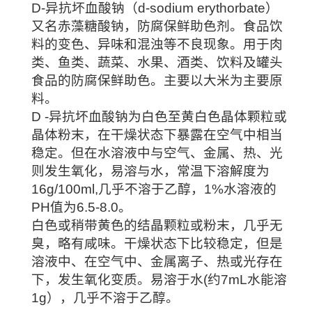
D-异抗坏血酸钠（d-sodium erythorbate）
又名赤藻糖酸钠，防腐保鲜助色剂。食品饮
料的变色、异味和混浊等不良现象。用于肉
类、鱼类、蔬菜、水果、酒类、饮料及罐头
食品的防腐保鲜助色。主要以大米为主要原
料。
D -异抗坏血酸钠为白色至黄白色晶体颗粒或
晶体粉末，在干燥状态下暴露在空气中相当
稳定。但在水溶液中与空气、金属、热、光
则发生氧化，易溶与水，常温下溶解度为
16g/100ml,几乎不溶于乙醇，1%水溶液的
PH值为6.5-8.0。
白色或稍带黄色的结晶颗粒或粉末，几乎无
臭，略有咸味。干燥状态下比较稳定，但是
溶液中、在空气中、金属离子、热或光存在
下，发生氧化变质。易溶于水(约7mL水能溶
1g），几乎不溶于乙醇。