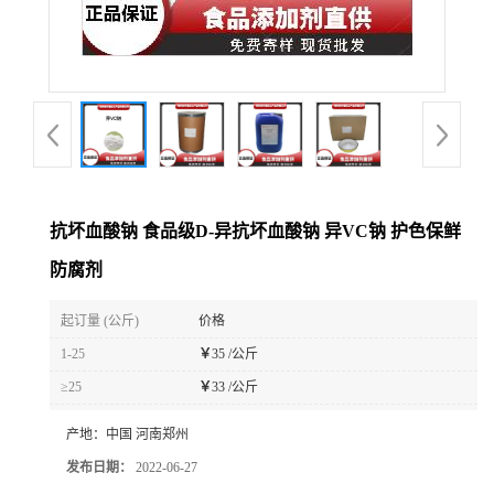
抗坏血酸钠 食品级D-异抗坏血酸钠 异VC钠 护色保鲜
防腐剂
起订量 (公斤)
价格
1-25
￥
35 /公斤
≥25
￥
33 /公斤
产地：
中国 河南郑州
发布日期：
2022-06-27