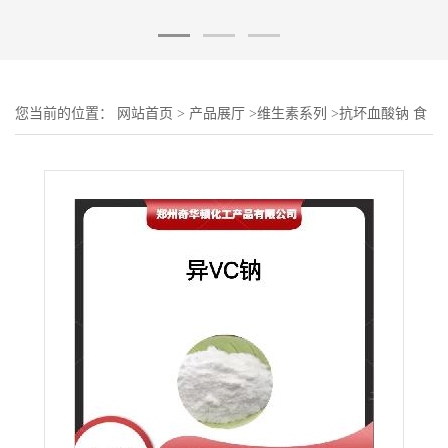
您当前的位置：
网站首页
>
产品展厅
>
维生素系列
>
抗坏血酸钠 食
品级D-异抗坏血酸钠 异VC钠 护色保鲜防腐剂